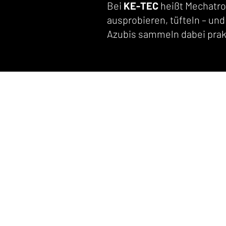
Bei
KE-TEC
heißt Mechatro
ausprobieren, tüfteln – un
Azubis sammeln dabei prakt
E-Mail
info@k
Telefon
+49 83
Anfahrt
Am Bah
Öffnungszeiten
Mo - Do