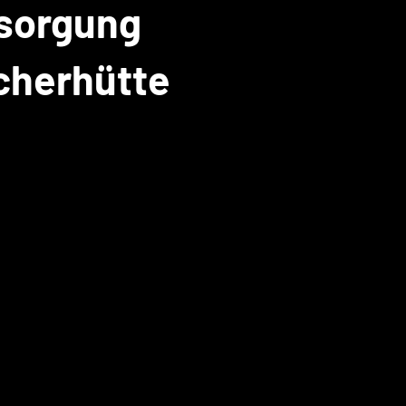
rsorgung
scherhütte