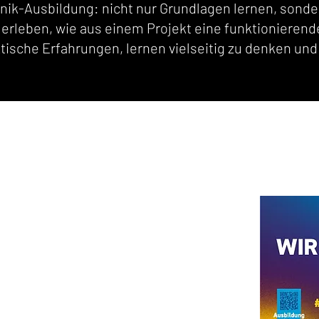
nik-Ausbildung: nicht nur Grundlagen lernen, sonde
d erleben, wie aus einem Projekt eine funktionieren
ische Erfahrungen, lernen vielseitig zu denken und
e-tec.com
1 5909860
ndamm 1, D-87488 Betzigau
 | 8:00 - 16:30 Uhr