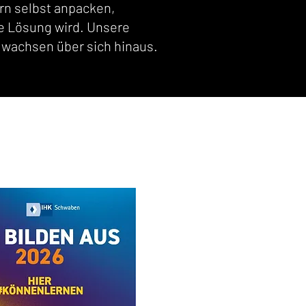
rn selbst anpacken,
de Lösung wird. Unsere
 wachsen über sich hinaus.